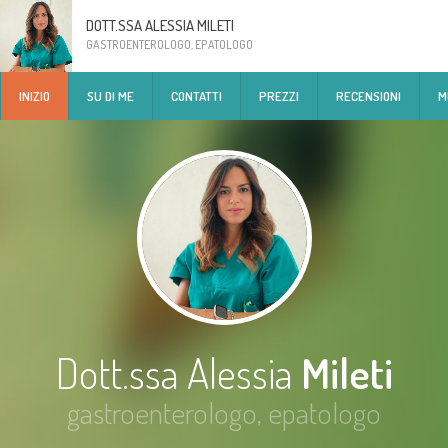
DOTT.SSA ALESSIA MILETI
GASTROENTEROLOGO, EPATOLOGO
INIZIO
SU DI ME
CONTATTI
PREZZI
RECENSIONI
M
Dott.ssa Alessia
Mileti
gastroenterologo, epatologo