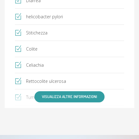
Diarrea
helicobacter pylori
Stitichezza
Colite
Celiachia
Rettocolite ulcerosa
VISUALIZZA ALTRE INFORMAZIONI
Tumore dello stomaco
Steatosi epatica non alcolica (NAFLD)
esofago di Barrett