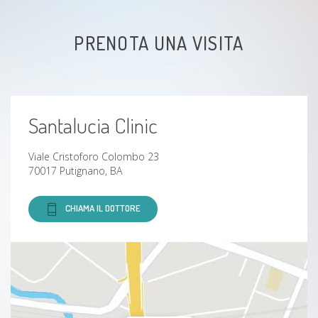
Carcinoma del colonretto
PRENOTA UNA VISITA
Dolore addominale
Malattia di crohn
Santalucia Clinic
Dispepsia
Viale Cristoforo Colombo 23
Ulcera peptica
70017 Putignano, BA
Disfagia
CHIAMA IL DOTTORE