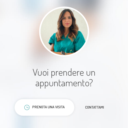
grandissima Professionalita',
Competenza e Attenzione alle
Problematiche personali espresse
dal Paziente che la Professionista
ascolta e valuta sempre con grande
empatia.
Paziente
Vuoi prendere un
appuntamento?
PRENOTA UNA VISITA
CONTATTAMI
Grande attenzione al paziente,
umanità, empatia e