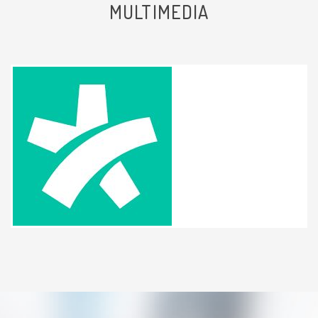
MULTIMEDIA
Molto professionale, pochi
fronzoli, dritta al punto.
Paziente
Nutro una profonda Stima per la
Dottoressa MILETI poiche', come
sua Paziente, ho avuto modo di
conoscere e appurare la sua